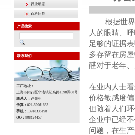
行业动态
百科问答
根据世界卫
产品搜索
人的眼睛、呼
足够的证据表
多存留在房屋
联系我们
醛对于老年、
在业内人士看
工厂地址：
上海市闵行区华漕镇纪高路1398弄88号
价格敏感度偏
联系人：
卢先生
传真：
021-62961633
但随着人们环
手机：
13918335198
QQ：
908124457
企业中已经不
问题，在生产