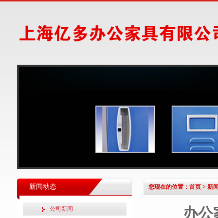
新闻动态
您现在的位置：
首页
>
新
公司新闻
办公