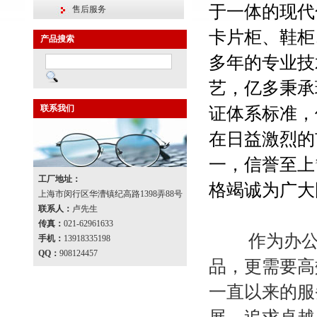
于一体的现代
售后服务
卡片柜、鞋柜
产品搜索
多年的专业技
艺，亿多秉承
联系我们
证体系标准，
在日益激烈的
一，信誉至上
工厂地址：
格竭诚为广大
上海市闵行区华漕镇纪高路1398弄88号
联系人：
卢先生
传真：
021-62961633
作为办公环
手机：
13918335198
QQ：
908124457
品，更需要高
一直以来的服