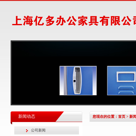
新闻动态
您现在的位置：
首页
>
新
公司新闻