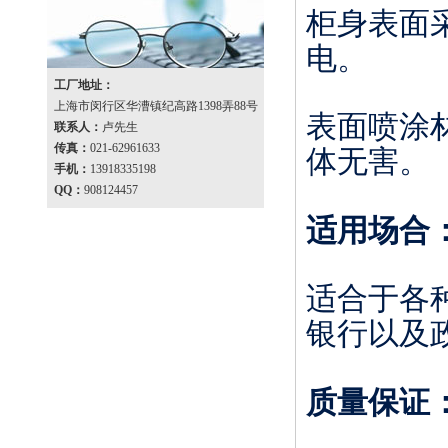
柜身表面
电。
工厂地址：
上海市闵行区华漕镇纪高路1398弄88号
表面喷涂
联系人：
卢先生
传真：
021-62961633
体无害。
手机：
13918335198
QQ：
908124457
适用场合
适合于各
银行以及
质量保证