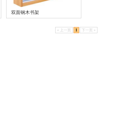
双面钢木书架
« 上一页
1
下一页 »